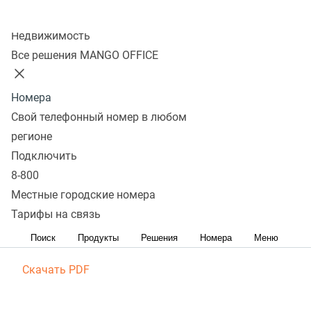
Колл-центр
Готовые интеграции
Недвижимость
и инструкции
Все решения MANGO OFFICE
по подключению
Номера
Свой телефонный номер в любом
регионе
1С: Управление торговлей
Подключить
8-800
Скачать PDF
Местные городские номера
Тарифы на связь
amoCRM
Поиск
Продукты
Решения
Номера
Меню
Скачать PDF